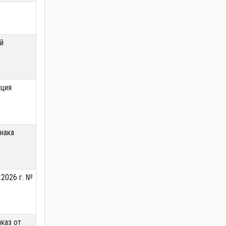
й
ация
нака
.2026 г. №
каз от