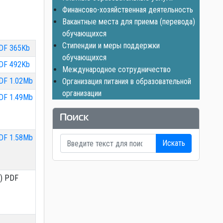
Финансово-хозяйственная деятельность
Вакантные места для приема (перевода)
обучающихся
Стипендии и меры поддержки
DF 365Kb
обучающихся
DF 492Kb
Международное сотрудничество
DF 1.02Mb
Организация питания в образовательной
организации
DF 1.49Mb
Поиск
DF 1.58Mb
Искать
5) PDF