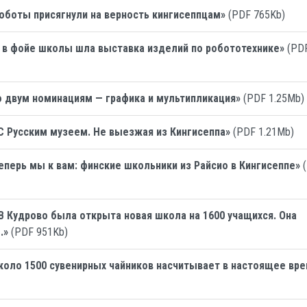
оботы присягнули на верность кингисеппцам»
(PDF 765Kb)
 в фойе школы шла выставка изделий по робототехнике»
(PD
о двум номинациям — графика и мультипликация»
(PDF 1.25Mb)
С Русским музеем. Не выезжая из Кингисеппа»
(PDF 1.21Mb)
еперь мы к вам: финские школьники из Райсио в Кингисеппе»
(
В Кудрово была открыта новая школа на 1600 учащихся. Она
.»
(PDF 951Kb)
коло 1500 сувенирных чайников насчитывает в настоящее вр