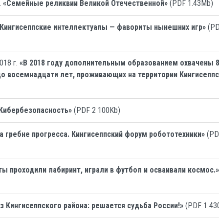
.
«Семейные реликвии Великой Отечественной»
(PDF 1.43Mb)
«Кингисеппские интеллектуалы — фавориты нынешних игр»
(P
018 г.
«В 2018 году дополнительным образованием охвачены 
 до восемнадцати лет, проживающих на территории Кингисепп
Кибербезопасность»
(PDF 2 100Kb)
а гребне прогресса. Кингисеппский форум робототехники»
(PD
ы проходили лабиринт, играли в футбол и осваивали космос.»
з Кингисеппского района: решается судьба России!»
(PDF 1 43