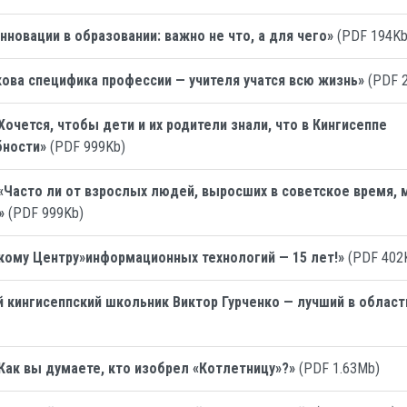
нновации в образовании: важно не что, а для чего»
(PDF 194Kb
кова специфика профессии — учителя учатся всю жизнь»
(PDF 
Хочется, чтобы дети и их родители знали, что в Кингисеппе
бности»
(PDF 999Kb)
«Часто ли от взрослых людей, выросших в советское время,
»
(PDF 999Kb)
кому Центру»информационных технологий — 15 лет!»
(PDF 402
 кингисеппский школьник Виктор Гурченко — лучший в област
Как вы думаете, кто изобрел «Котлетницу»?»
(PDF 1.63Mb)