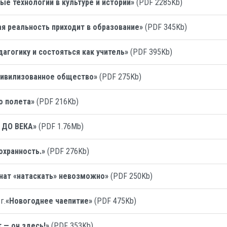
е технологии в культуре и истории»
(PDF 2285Kb)
ая реальность приходит в образование»
(PDF 345Kb)
дагогику и состояться как учитель»
(PDF 395Kb)
цивилизованное общество»
(PDF 275Kb)
о полета»
(PDF 216Kb)
 ДО ВЕКА»
(PDF 1.76Mb)
охранность.»
(PDF 276Kb)
нат «натаскать» невозможно»
(PDF 250Kb)
г.
«Новогоднее чаепитие»
(PDF 475Kb)
 — он здесь!»
(PDF 353Kb)