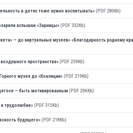
ельность в детях тоже нужно воспитывать»
(PDF 280Kb)
озарили вспышки «Зарницы»
(PDF 332Kb)
укета» — до виртуальных музеев» «Благодарность родному кр
 воздушного пространства»
(PDF 259Kb)
 Горного музея до «Коалиции»
(PDF 219Kb)
щегося — быть мотивированным
(PDF 206Kb)
е и трудолюбие»
(PDF 315Kb)
асность будущего»
(PDF 218Kb)