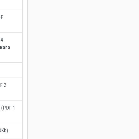
DF
84
ского
F 2
(PDF 1
0Kb)