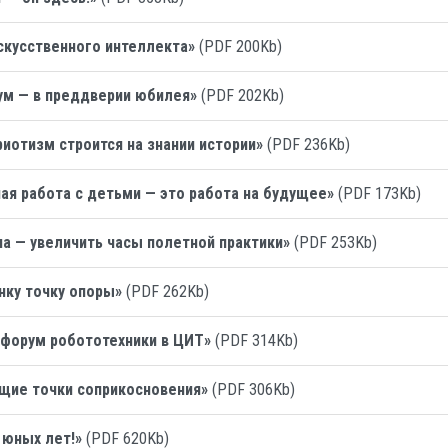
скусственного интеллекта»
(PDF 200Kb)
ум — в преддверии юбилея»
(PDF 202Kb)
риотизм строится на знании истории»
(PDF 236Kb)
ая работа с детьми — это работа на будущее»
(PDF 173Kb)
а — увеличить часы полетной практики»
(PDF 253Kb)
нку точку опоры»
(PDF 262Kb)
 форум робототехники в ЦИТ»
(PDF 314Kb)
бщие точки соприкосновения»
(PDF 306Kb)
 юных лет!»
(PDF 620Kb)