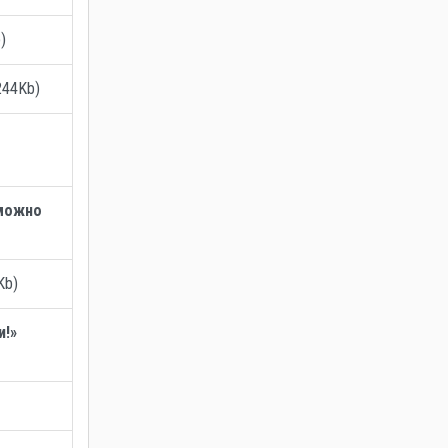
)
244Kb)
 можно
Kb)
и!»