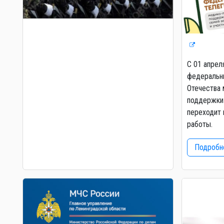
С 01 апрел
федеральны
Отечества 
поддержки 
переходит 
работы.
Подробне