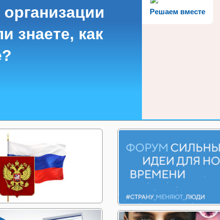
 организации
Решаем вместе
и знаете, как
е?