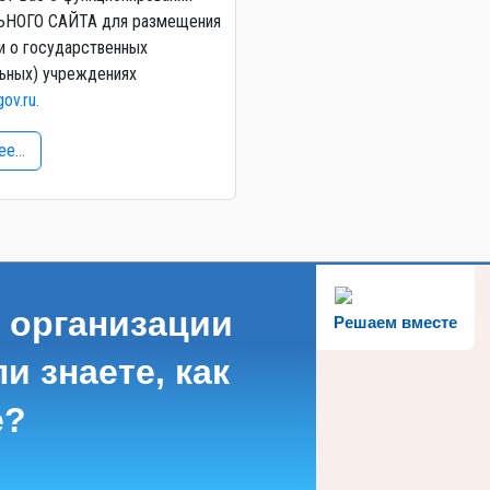
НОГО САЙТА для размещения
и о государственных
ьных) учреждениях
gov.ru.
е...
 организации
Решаем вместе
и знаете, как
е?