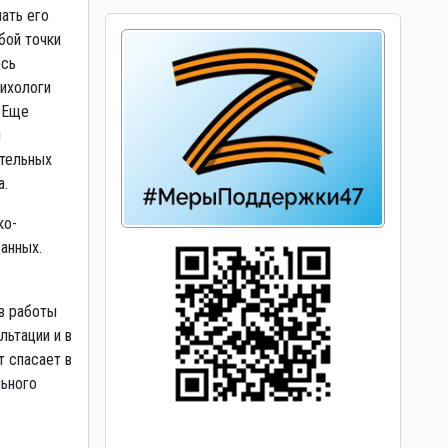
лать его
бой точки
ось
ихологи
 Еще
м
ительных
а.
ко-
анных.
ев работы
льтации и в
 спасает в
льного