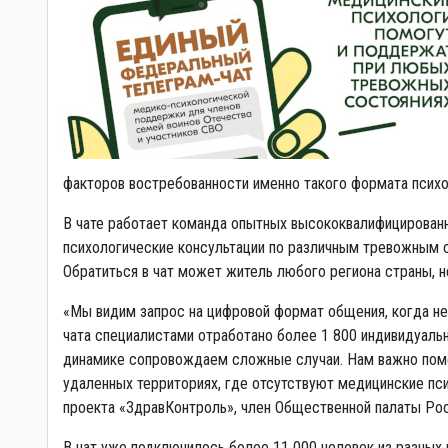
факторов востребованности именно такого формата псих
В чате работает команда опытных высококвалифицирован
психологические консультации по различным тревожным с
Обратиться в чат может житель любого региона страны, н
«Мы видим запрос на цифровой формат общения, когда не 
чата специалистами отработано более 1 800 индивидуаль
динамике сопровождаем сложные случаи. Нам важно помо
удаленных территориях, где отсутствуют медицинские пс
проекта «ЗдравКонтроль», член Общественной палаты Ро
В чат уже подключилось более 11 000 человек из разных 