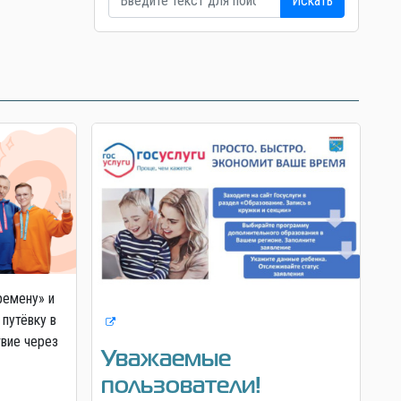
Искать
ремену» и
 путёвку в
твие через
Уважаемые
пользователи!