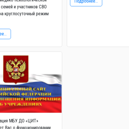
Подробнее...
семей и участников СВО
на круглосуточный режим
е...
ация МБУ ДО «ЦИТ»
т Вас о функционировании