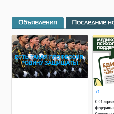
Объявления
Последние н
С 01 апрел
федеральны
Отечества 