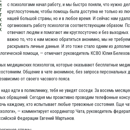
с психологами начал работу, и мы быстро поняли, что нужно де
круглосуточным, чтобы помощь была доступна не только из лю
нашей большой страны, но и в любое время. И сейчас нам удал
организовать работу психологов соответствующим образом. Пс
отвечают людям и помогают им круглосуточно и без выходных.
важно то, что к нам можно обратиться анонимно, мы не требуе
раскрывать личные данные. И это тоже стало одним из дополн
ологической помощи, — отмечает руководитель КСВО Юлия Белехов
ных медицинских психологов, которые оказывают бесплатные меди
остояниям. Общение в чате анонимное, без запроса персональных д
езависимо от своего часового пояса.
надо идти в поликлинику, тебя не увидят соседи. За восемь месяц
ных обращений. Сегодня мы проактивно проводим телефонные консу
чь каждому, кто испытывает любые тревожные состояния. Еще чат
ихологи», — комментирует координатор Чата, руководитель федера
ссийской Федерации Евгений Мартынов.
регионов страны.