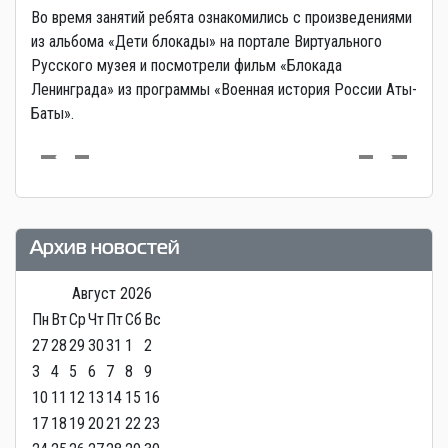
Во время занятий ребята ознакомились с произведениями
из альбома «Дети блокады» на портале Виртуального
Русского музея и посмотрели фильм «Блокада
Ленинграда» из программы «Военная история России Аты-
Баты».
Архив новостей
Август
2026
Пн
Вт
Ср
Чт
Пт
Сб
Вс
27
28
29
30
31
1
2
3
4
5
6
7
8
9
10
11
12
13
14
15
16
17
18
19
20
21
22
23