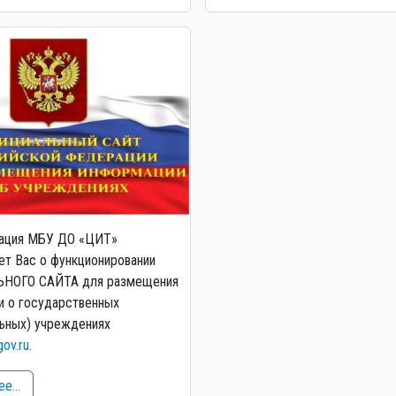
ация МБУ ДО «ЦИТ»
т Вас о функционировании
НОГО САЙТА для размещения
и о государственных
ьных) учреждениях
gov.ru.
е...