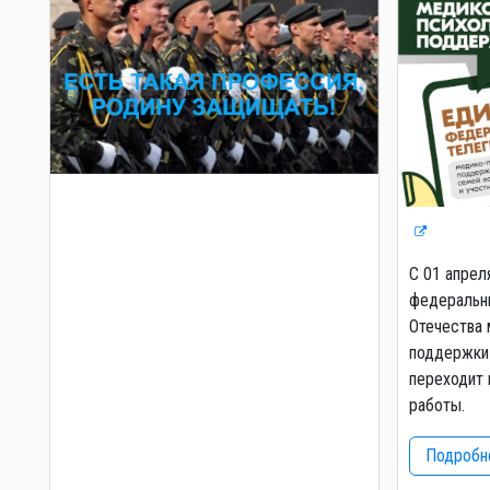
С 01 апрел
федеральны
Отечества 
поддержки 
переходит 
работы.
Подробне