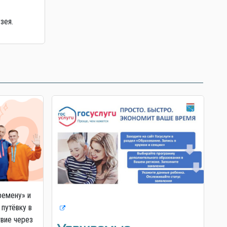
зея.
ремену» и
 путёвку в
твие через