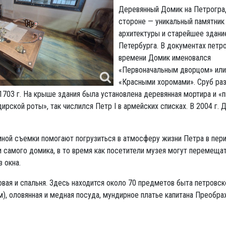
Деревянный Домик на Петрогра
стороне — уникальный памятник
архитектуры и старейшее здани
Петербурга. В документах петр
времени Домик именовался
«Первоначальным дворцом» или
«Красными хоромами». Сруб ра
 1703 г. На крыше здания была установлена деревянная мортира и 
ирской роты», так числился Петр I в армейских списках. В 2004 г. 
амной съемки помогают погрузиться в атмосферу жизни Петра в пер
и самого домика, в то время как посетители музея могут перемеща
 окна.
вая и спальня. Здесь находится около 70 предметов быта петровск
м), оловянная и медная посуда, мундирное платье капитана Преобр