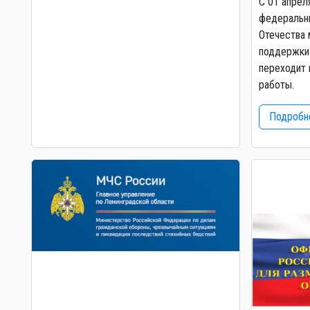
С 01 апрел
федеральны
Отечества 
поддержки 
переходит 
работы.
Подробне