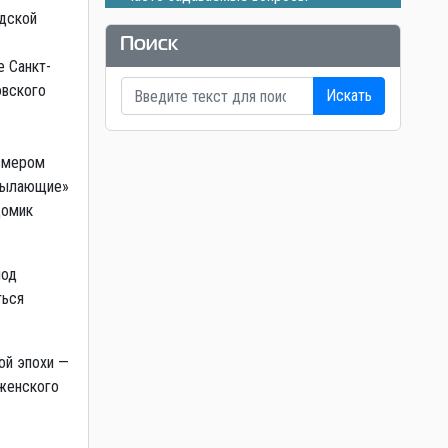
дской
Поиск
е Санкт-
овского
Искать
змером
«пылающие»
Домик
иод
ться
ой эпохи —
аженского