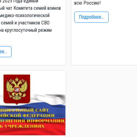
я 2025 года единый
всю Россию!
й чат Комитета семей воинов
медико-психологической
Подробнее...
семей и участников СВО
на круглосуточный режим
е...