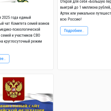
Открой для себя «Большую пе
выиграй до 1 миллиона рублей,
Артек или уникальное путешес
я 2025 года единый
всю Россию!
й чат Комитета семей воинов
медико-психологической
Подробнее...
семей и участников СВО
на круглосуточный режим
е...