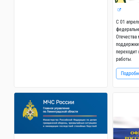
С 01 апрел
федеральны
Отечества 
поддержки 
переходит 
работы.
Подробне