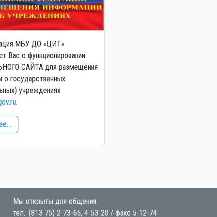
ация МБУ ДО «ЦИТ»
т Вас о функционировании
НОГО САЙТА для размещения
и о государственных
ьных) учреждениях
gov.ru.
е...
Мы открыты для общения:
тел.: (813 75) 2-73-65, 4-53-20 / факс 5-12-74