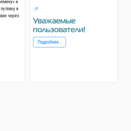
ремену» и
 путёвку в
твие через
Уважаемые
пользователи!
Подробнее...