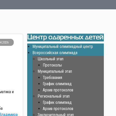
Центр одаренных детей
04.2026
Муниципальный олимпиадный центр
Всероссийская олимпиада
Школьный этап
Протоколы
Муниципальный этап
Требования
График олимпиад
Архив протоколов
матика и
Региональный этап
График олимпиад
ба
Архив протоколов
Владимира
Заключительный этап