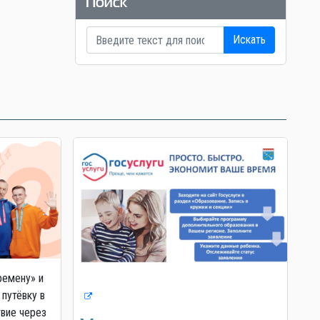
Поиск
Искать
ремену» и
 путёвку в
твие через