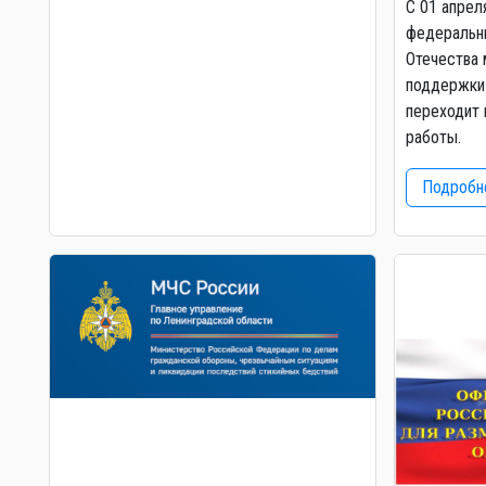
С 01 апрел
федеральны
Отечества 
поддержки 
переходит 
работы.
Подробне