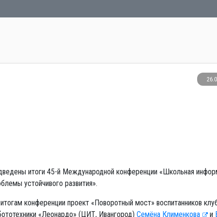
26.
дведены итоги 45-й Международной конференции «Школьная инфор
облемы устойчивого развития».
 итогам конференции проект «Поворотный мост» воспитанников клу
бототехники «Леонардо» (ЦИТ, Ивангород)
Семёна Клименкова
и