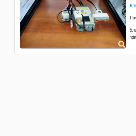
Вл
По
Бл
при