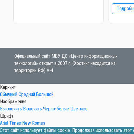
Подробне
Официальный сайт МБУ ДО «Центр информационных
технологий» открыт в 2007 г. (Хостинг находится на
территории РФ) V-4
Кернинг
Обычный
Средний
Большой
Изображения
Выключить
Включить
Черно-белые
Цветные
Шрифт
Arial
Times New Roman
Этот сайт использует файлы cookie. Продолжая использовать этот с