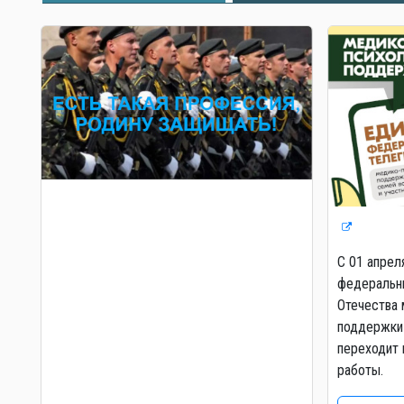
С 01 апрел
федеральны
Отечества 
поддержки 
переходит 
работы.