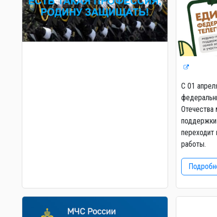
С 01 апрел
федеральны
Отечества 
поддержки 
переходит 
работы.
Подробне