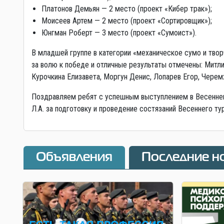
Платонов Демьян — 2 место (проект «Кибер трак»);
Моисеев Артем — 2 место (проект «Сортировщик»);
Юнгман Роберт — 3 место (проект «Сумоист»).
В младшей группе в категории «механическое сумо и твор
за волю к победе и отличные результаты отмечены: Митл
Курочкина Елизавета, Моргун Денис, Лопарев Егор, Черемх
Поздравляем ребят с успешным выступлением в Весеннем
Л.А. за подготовку и проведение состязаний Весеннего ту
Объявления
Последние н